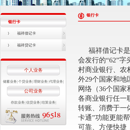
银行卡
银行卡
福祥借记卡
福祥贷记卡
福祥借记卡是经
会发行的“62
村商业银行、农
个人业务
外29个国家和地
储蓄业务
|
个贷业务
|
理财业务
|
代理业务
|
网络（36个国
公司业务
各商业银行任一
存款业务
|
信贷业务
|
结算业务
|
转账、消费于一
卡通”功能更能
可靠、方便快捷