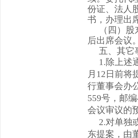
份证、法人
书，办理出
（四）股
后出席会议
五、其它
1
.
除上述
月
12
日
前
将
行董事会
办
559号，邮编
会议审议的
2
.
对单独
东提案，由