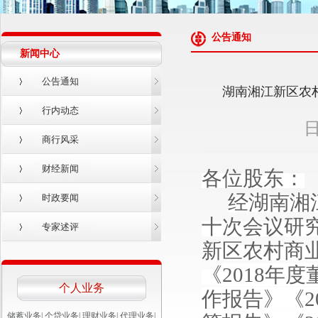
公告通知
新闻中心
公告通知
湖南湘江新区农
行内动态
日
商行风采
财经新闻
各位股东：
经湖南湘
时政要闻
十
次会议研
专家述评
新区农村商
《
2018年
个人业务
作报告
》《
储蓄业务
|
个贷业务
|
理财业务
|
代理业务
|